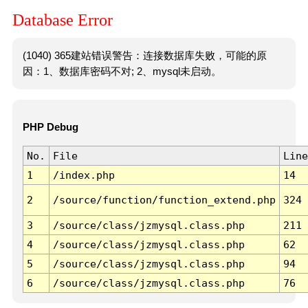
Database Error
(1040) 365建站错误警告：连接数据库失败，可能的原
因：1、数据库密码不对; 2、mysql未启动。
PHP Debug
No.
File
Line
1
/index.php
14
2
/source/function/function_extend.php
324
3
/source/class/jzmysql.class.php
211
4
/source/class/jzmysql.class.php
62
5
/source/class/jzmysql.class.php
94
6
/source/class/jzmysql.class.php
76