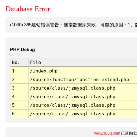
Database Error
(1040) 365建站错误警告：连接数据库失败，可能的原因：1、数
PHP Debug
No.
File
1
/index.php
2
/source/function/function_extend.php
3
/source/class/jzmysql.class.php
4
/source/class/jzmysql.class.php
5
/source/class/jzmysql.class.php
6
/source/class/jzmysql.class.php
www.365jz.com
已经将此