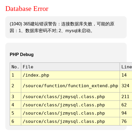
Database Error
(1040) 365建站错误警告：连接数据库失败，可能的原
因：1、数据库密码不对; 2、mysql未启动。
PHP Debug
No.
File
Line
1
/index.php
14
2
/source/function/function_extend.php
324
3
/source/class/jzmysql.class.php
211
4
/source/class/jzmysql.class.php
62
5
/source/class/jzmysql.class.php
94
6
/source/class/jzmysql.class.php
76