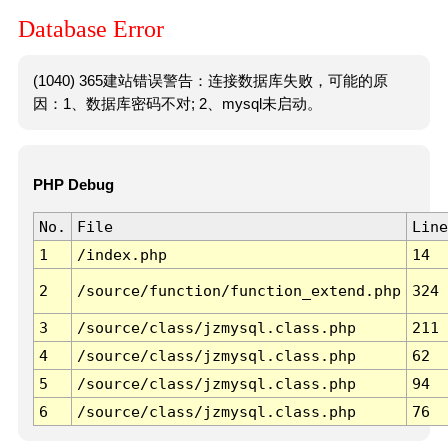
Database Error
(1040) 365建站错误警告：连接数据库失败，可能的原
因：1、数据库密码不对; 2、mysql未启动。
PHP Debug
No.
File
Line
1
/index.php
14
2
/source/function/function_extend.php
324
3
/source/class/jzmysql.class.php
211
4
/source/class/jzmysql.class.php
62
5
/source/class/jzmysql.class.php
94
6
/source/class/jzmysql.class.php
76