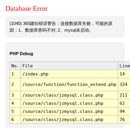
Database Error
(1040) 365建站错误警告：连接数据库失败，可能的原
因：1、数据库密码不对; 2、mysql未启动。
PHP Debug
No.
File
Line
1
/index.php
14
2
/source/function/function_extend.php
324
3
/source/class/jzmysql.class.php
211
4
/source/class/jzmysql.class.php
62
5
/source/class/jzmysql.class.php
94
6
/source/class/jzmysql.class.php
76