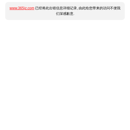
www.365jz.com
已经将此出错信息详细记录, 由此给您带来的访问不便我
们深感歉意.