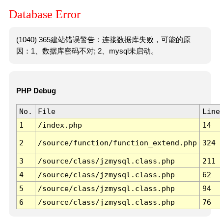
Database Error
(1040) 365建站错误警告：连接数据库失败，可能的原
因：1、数据库密码不对; 2、mysql未启动。
PHP Debug
No.
File
Line
1
/index.php
14
2
/source/function/function_extend.php
324
3
/source/class/jzmysql.class.php
211
4
/source/class/jzmysql.class.php
62
5
/source/class/jzmysql.class.php
94
6
/source/class/jzmysql.class.php
76