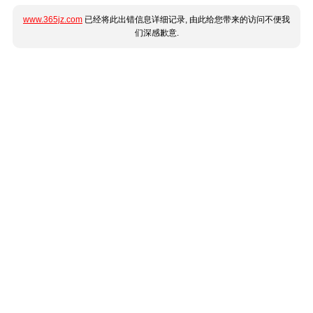
www.365jz.com
已经将此出错信息详细记录, 由此给您带来的访问不便我
们深感歉意.