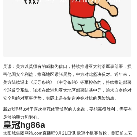
吴谦：美方以莫须有的威胁为借口，持续推进亚太前沿军事部署，损
害他国安全利益，推高地区紧张局势，中方对此坚决反对。近年来，
美方陆续退出《反导条约》《中导条约》等军控条约，持续推进部署
全球反导系统，谋求在欧洲和亚太地区部署陆基中导，追求自身绝对
安全和绝对军事优势，实际上是在制造冲突对抗的风险隐患。
新2代理登3对于喜欢皇冠体育博彩的人来说，要想赢得胜利，需要有
足够的毅力和耐心。
皇冠hg86a
太阳城集团网站.com直播吧9月21日讯 欧冠小组赛首轮，曼联前去安