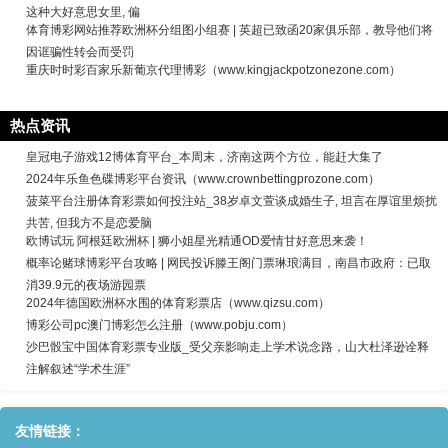
这种大好意思女里, 偏
体育博彩网站推荐欧洲杯分组图小组赛 | 英超已致函20家俱乐部，教导他们将
因诓骗性转会而受罚
重庆时时彩百家乐新葡京代理博彩（www.kingjackpotzonezone.com）
热点资讯
皇冠电子游戏12博体育平台_本周末，济南这两个方位，能赶大集了
2024年乐鱼色碟博彩平台资讯（www.crownbettingprozone.com）
菠菜平台注册体育彩票如何投注站_38岁卓文萱谈成婚生子, 坦言在厚谊里烦扰
共苦, 但我方不是恋爱脑
欧博试玩 阿根廷欧洲杯 | 狮小姐星光精通OD爱情甘好意思来袭！
概率论赌球博彩平台攻略 | 网民投诉滕王阁门票琳琅满目，南昌市政府：已取
消39.9元的夜场游园票
2024年德国欧洲杯水围的体育彩票店（www.qizsu.com）
博彩公司pc澳门博彩怎么注册（www.pobju.com）
沙巴骰宝中国体育彩票专业版_受父亲影响走上学术说念路，山大杜泽逊诠释
注解叙述“学术生涯”
友情链接：