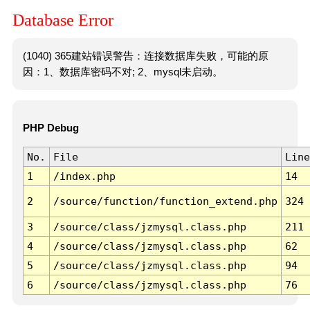
Database Error
(1040) 365建站错误警告：连接数据库失败，可能的原
因：1、数据库密码不对; 2、mysql未启动。
PHP Debug
No.
File
Line
1
/index.php
14
2
/source/function/function_extend.php
324
3
/source/class/jzmysql.class.php
211
4
/source/class/jzmysql.class.php
62
5
/source/class/jzmysql.class.php
94
6
/source/class/jzmysql.class.php
76