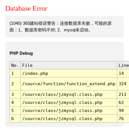
Database Error
(1040) 365建站错误警告：连接数据库失败，可能的原
因：1、数据库密码不对; 2、mysql未启动。
PHP Debug
No.
File
Line
1
/index.php
14
2
/source/function/function_extend.php
324
3
/source/class/jzmysql.class.php
211
4
/source/class/jzmysql.class.php
62
5
/source/class/jzmysql.class.php
94
6
/source/class/jzmysql.class.php
76