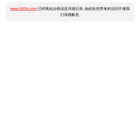
www.365jz.com
已经将此出错信息详细记录, 由此给您带来的访问不便我
们深感歉意.