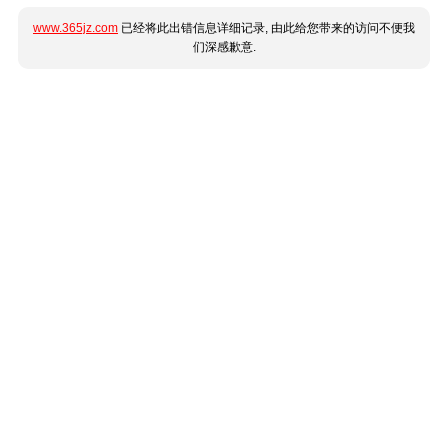
www.365jz.com
已经将此出错信息详细记录, 由此给您带来的访问不便我
们深感歉意.