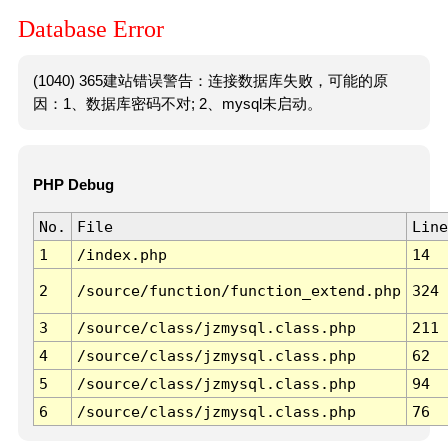
Database Error
(1040) 365建站错误警告：连接数据库失败，可能的原
因：1、数据库密码不对; 2、mysql未启动。
PHP Debug
No.
File
Line
1
/index.php
14
2
/source/function/function_extend.php
324
3
/source/class/jzmysql.class.php
211
4
/source/class/jzmysql.class.php
62
5
/source/class/jzmysql.class.php
94
6
/source/class/jzmysql.class.php
76