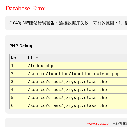
Database Error
(1040) 365建站错误警告：连接数据库失败，可能的原因：1、数
PHP Debug
No.
File
1
/index.php
2
/source/function/function_extend.php
3
/source/class/jzmysql.class.php
4
/source/class/jzmysql.class.php
5
/source/class/jzmysql.class.php
6
/source/class/jzmysql.class.php
www.365jz.com
已经将此