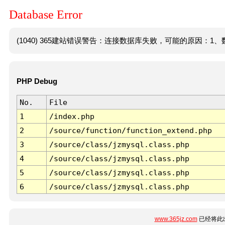
Database Error
(1040) 365建站错误警告：连接数据库失败，可能的原因：1、数
PHP Debug
No.
File
1
/index.php
2
/source/function/function_extend.php
3
/source/class/jzmysql.class.php
4
/source/class/jzmysql.class.php
5
/source/class/jzmysql.class.php
6
/source/class/jzmysql.class.php
www.365jz.com
已经将此