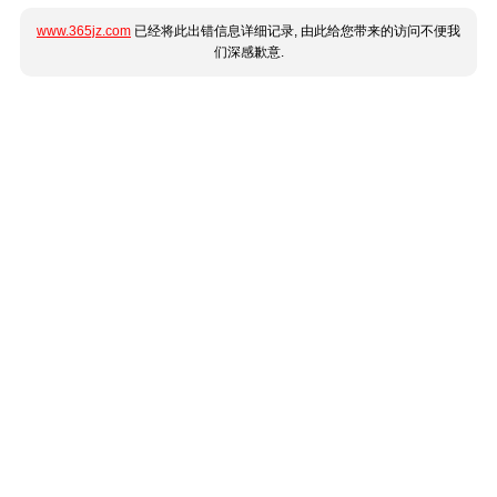
www.365jz.com
已经将此出错信息详细记录, 由此给您带来的访问不便我
们深感歉意.