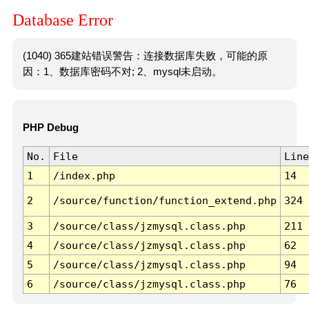
Database Error
(1040) 365建站错误警告：连接数据库失败，可能的原
因：1、数据库密码不对; 2、mysql未启动。
PHP Debug
No.
File
Line
1
/index.php
14
2
/source/function/function_extend.php
324
3
/source/class/jzmysql.class.php
211
4
/source/class/jzmysql.class.php
62
5
/source/class/jzmysql.class.php
94
6
/source/class/jzmysql.class.php
76