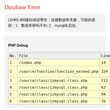
Database Error
(1040) 365建站错误警告：连接数据库失败，可能的原
因：1、数据库密码不对; 2、mysql未启动。
PHP Debug
No.
File
Line
1
/index.php
14
2
/source/function/function_extend.php
324
3
/source/class/jzmysql.class.php
211
4
/source/class/jzmysql.class.php
62
5
/source/class/jzmysql.class.php
94
6
/source/class/jzmysql.class.php
76