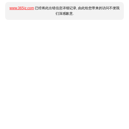
www.365jz.com
已经将此出错信息详细记录, 由此给您带来的访问不便我
们深感歉意.