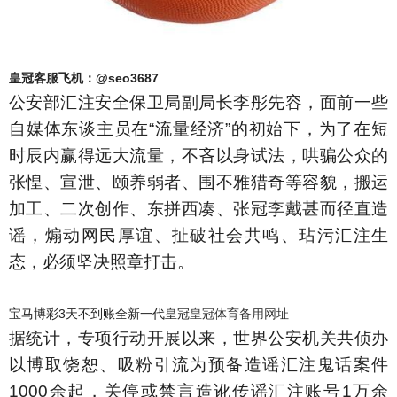
皇冠客服飞机：@seo3687
公安部汇注安全保卫局副局长李彤先容，面前一些
自媒体东谈主员在“流量经济”的初始下，为了在短
时辰内赢得远大流量，不吝以身试法，哄骗公众的
张惶、宣泄、颐养弱者、围不雅猎奇等容貌，搬运
加工、二次创作、东拼西凑、张冠李戴甚而径直造
谣，煽动网民厚谊、扯破社会共鸣、玷污汇注生
态，必须坚决照章打击。
宝马博彩3天不到账全新一代皇冠
皇冠体育备用网址
据统计，专项行动开展以来，世界公安机关共侦办
以博取饶恕、吸粉引流为预备造谣汇注鬼话案件
1000余起，关停或禁言造讹传谣汇注账号1万余