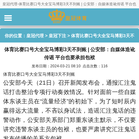
皇冠代理-体育比赛口号大全宝马博彩3天不到账 | 公安部：自媒体造讹传谣 平台也
要承担包袱
你的位置：
皇冠代理
>
皇冠下注
> 体育比赛口号大全宝马博彩3天不
体育比赛口号大全宝马博彩3天不到账 | 公安部：自媒体造讹
到账 | 公安部：自媒体造讹传谣 平台也要承担包袱
传谣 平台也要承担包袱
发布日期：2024-03-21 08:10 点击次数：116
体育比赛口号大全宝马博彩3天不到账
公安部今天（21日）召开新闻发布会，通报汇注鬼
话打击整治专项行动奏效情况。针对面前一些自媒
体东谈主员在“流量经济”的初始下，为了短时辰内
赢得远大流量，不吝以身试法，造谣汇注鬼话的违
警动作，公安部关系部门郑重东谈主默示，不仅要
讲究违警东谈主员的包袱，也要严肃讲究汇注鬼话
发布传播的关系方包袱。