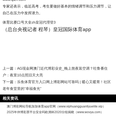
专家还表示，临近高考，考生要做好基本的情绪调节和压力调节，让
自己在压力中发挥潜力。
体育比赛口号大全
zh皇冠代理登3
（总台央视记者 程琴）皇冠国际体育app
上一篇：
AG现金网澳门近代博彩业史_晚上熬夜装空调？吐鲁番住
户：夜里10点照旧天大亮
下一篇：
乐鱼体育官方入口网上博彩网站可靠吗 | 暖心又暖胃！社区
老年食堂里的“幸福食光”
相关资讯
澳门博彩网站导航加加体育app官网（www.viphuangguantiyuelite.vip）
2025年仲博彩票平台安全吗欧洲杯2020分组揭晓（www.wovya.com）