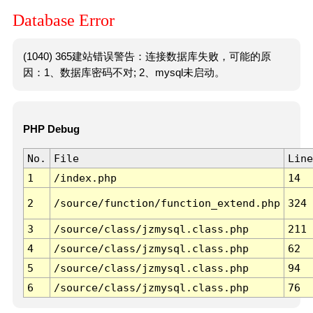
Database Error
(1040) 365建站错误警告：连接数据库失败，可能的原
因：1、数据库密码不对; 2、mysql未启动。
PHP Debug
No.
File
Line
1
/index.php
14
2
/source/function/function_extend.php
324
3
/source/class/jzmysql.class.php
211
4
/source/class/jzmysql.class.php
62
5
/source/class/jzmysql.class.php
94
6
/source/class/jzmysql.class.php
76