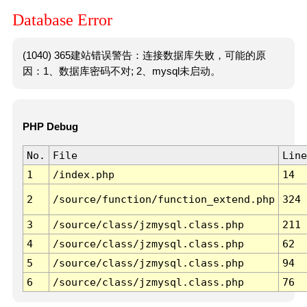
Database Error
(1040) 365建站错误警告：连接数据库失败，可能的原
因：1、数据库密码不对; 2、mysql未启动。
PHP Debug
No.
File
Line
1
/index.php
14
2
/source/function/function_extend.php
324
3
/source/class/jzmysql.class.php
211
4
/source/class/jzmysql.class.php
62
5
/source/class/jzmysql.class.php
94
6
/source/class/jzmysql.class.php
76