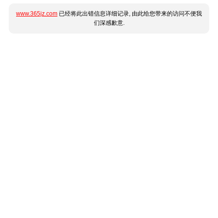
www.365jz.com
已经将此出错信息详细记录, 由此给您带来的访问不便我
们深感歉意.