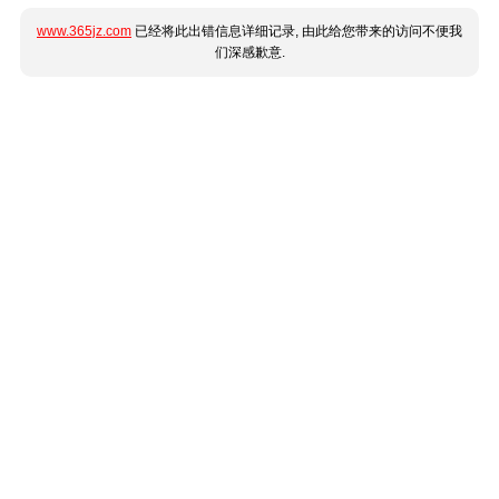
www.365jz.com
已经将此出错信息详细记录, 由此给您带来的访问不便我
们深感歉意.