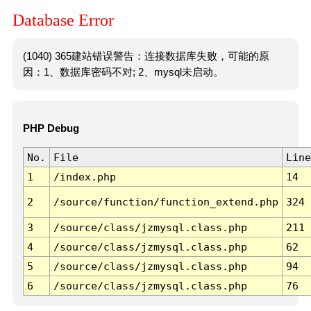
Database Error
(1040) 365建站错误警告：连接数据库失败，可能的原
因：1、数据库密码不对; 2、mysql未启动。
PHP Debug
No.
File
Line
1
/index.php
14
2
/source/function/function_extend.php
324
3
/source/class/jzmysql.class.php
211
4
/source/class/jzmysql.class.php
62
5
/source/class/jzmysql.class.php
94
6
/source/class/jzmysql.class.php
76