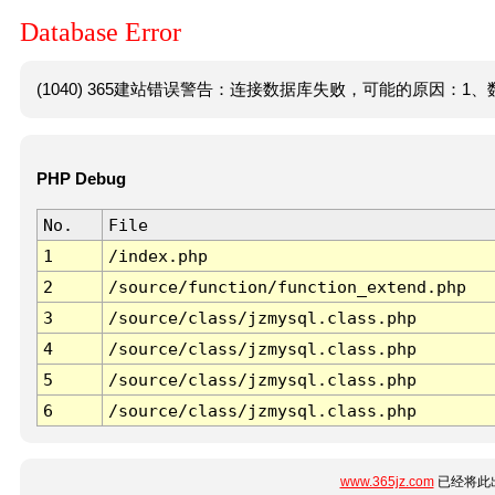
Database Error
(1040) 365建站错误警告：连接数据库失败，可能的原因：1、数
PHP Debug
No.
File
1
/index.php
2
/source/function/function_extend.php
3
/source/class/jzmysql.class.php
4
/source/class/jzmysql.class.php
5
/source/class/jzmysql.class.php
6
/source/class/jzmysql.class.php
www.365jz.com
已经将此