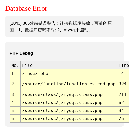
Database Error
(1040) 365建站错误警告：连接数据库失败，可能的原
因：1、数据库密码不对; 2、mysql未启动。
PHP Debug
No.
File
Line
1
/index.php
14
2
/source/function/function_extend.php
324
3
/source/class/jzmysql.class.php
211
4
/source/class/jzmysql.class.php
62
5
/source/class/jzmysql.class.php
94
6
/source/class/jzmysql.class.php
76