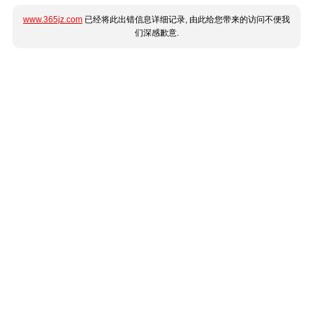
www.365jz.com
已经将此出错信息详细记录, 由此给您带来的访问不便我
们深感歉意.