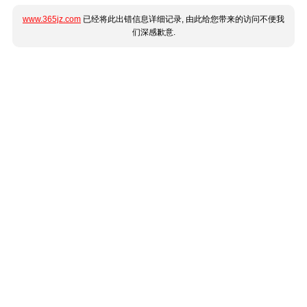
www.365jz.com
已经将此出错信息详细记录, 由此给您带来的访问不便我
们深感歉意.