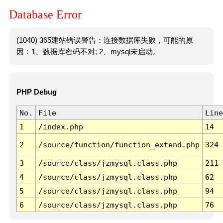
Database Error
(1040) 365建站错误警告：连接数据库失败，可能的原
因：1、数据库密码不对; 2、mysql未启动。
PHP Debug
No.
File
Line
1
/index.php
14
2
/source/function/function_extend.php
324
3
/source/class/jzmysql.class.php
211
4
/source/class/jzmysql.class.php
62
5
/source/class/jzmysql.class.php
94
6
/source/class/jzmysql.class.php
76