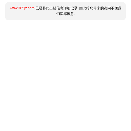
www.365jz.com
已经将此出错信息详细记录, 由此给您带来的访问不便我
们深感歉意.