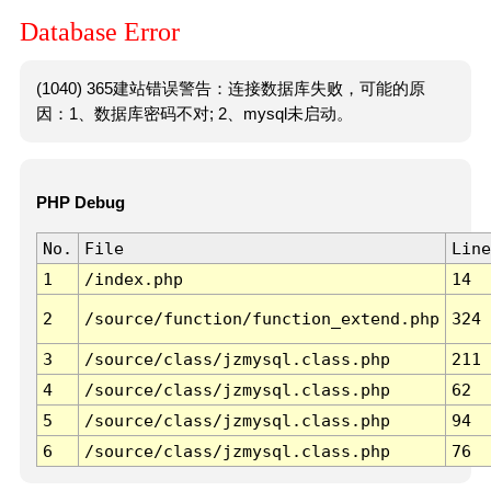
Database Error
(1040) 365建站错误警告：连接数据库失败，可能的原
因：1、数据库密码不对; 2、mysql未启动。
PHP Debug
No.
File
Line
1
/index.php
14
2
/source/function/function_extend.php
324
3
/source/class/jzmysql.class.php
211
4
/source/class/jzmysql.class.php
62
5
/source/class/jzmysql.class.php
94
6
/source/class/jzmysql.class.php
76