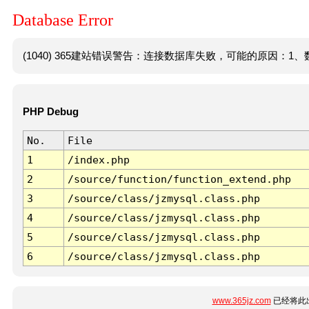
Database Error
(1040) 365建站错误警告：连接数据库失败，可能的原因：1、数
PHP Debug
No.
File
1
/index.php
2
/source/function/function_extend.php
3
/source/class/jzmysql.class.php
4
/source/class/jzmysql.class.php
5
/source/class/jzmysql.class.php
6
/source/class/jzmysql.class.php
www.365jz.com
已经将此