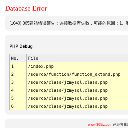
Database Error
(1040) 365建站错误警告：连接数据库失败，可能的原因：1、数
PHP Debug
No.
File
1
/index.php
2
/source/function/function_extend.php
3
/source/class/jzmysql.class.php
4
/source/class/jzmysql.class.php
5
/source/class/jzmysql.class.php
6
/source/class/jzmysql.class.php
www.365jz.com
已经将此